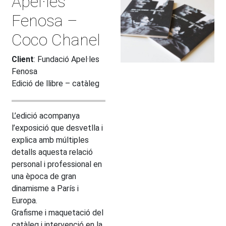
Apel·les
Fenosa –
Coco Chanel
Client
: Fundació Apel·les
Fenosa
Edició de llibre – catàleg
L’edició acompanya
l’exposició que desvetlla i
explica amb múltiples
detalls aquesta relació
personal i professional en
una època de gran
dinamisme a París i
Europa.
Grafisme i maquetació del
catàleg i intervenció en la