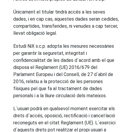
Únicament el titular tindrà accés a les seves
dades, i en cap cas, aquestes dades seran cedides,
compartides, transferides, ni venudes a cap tercer,
llevat obligació legal.
Estudi NiX s.c.p. adopta les mesures necessàries
per garantir la seguretat, integritat i
confidencialitat de les dades d´acord amb el que
disposa el Reglament (UE) 2016/679 del
Parlament Europeu i del Consell, de 27 d´abril de
2016, relatiu a la protecció de les persones
físiques pel que fa al tractament de dades
personals i a la lliure circulació dels mateixos.
L´usuari podrà en qualsevol moment exercitar els
drets d´accés, oposició, rectificació i cancel·lació
reconeguts en el citat Reglament (UE). L´exercici
d´aquests drets pot realitzar el propi usuari a